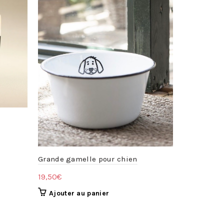
Verre Sicili
Grande gamelle pour chien
28,00
€
19,50
€
Lire la s
Ajouter au panier