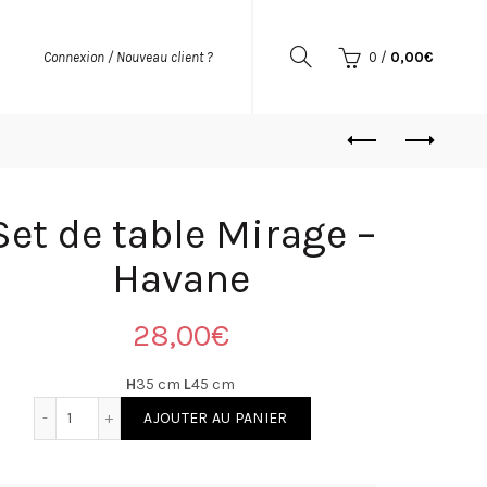
0
/
0,00
€
Connexion / Nouveau client ?
Set de table Mirage –
Havane
28,00
€
H
35 cm
L
45 cm
quantité de Set de table Mirage - Havane
AJOUTER AU PANIER