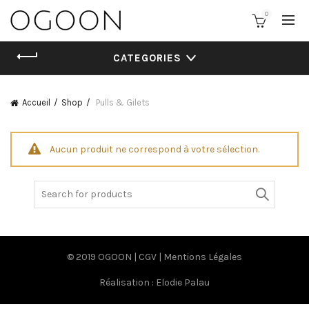
0
CATEGORIES
Accueil
Shop
Pulls & Gilets
Aucun produit ne correspond à votre sélection.
Search
for:
© 2019 OGOON |
CGV
|
Mentions Légales
Réalisation :
Elodie Palau