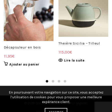
Theière Sicilia – Tilleul
Décapsuleur en bois
115,00
€
11,95
€
Lire la suite
Ajouter au panier
En poursuivant votre navigation sur ce site, vous acceptez
l’utilisation de cookies pour vous proposer une meilleure
expérience client.
© 2019 OGOON |
CGV
|
Mentions Légales