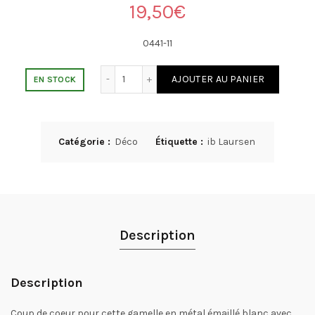
19,50
€
0441-11
quantité de Grande gamelle pour chien
AJOUTER AU PANIER
EN STOCK
Catégorie :
Déco
Étiquette :
ib Laursen
Description
Description
Coup de coeur pour cette gamelle en métal émaillé blanc avec